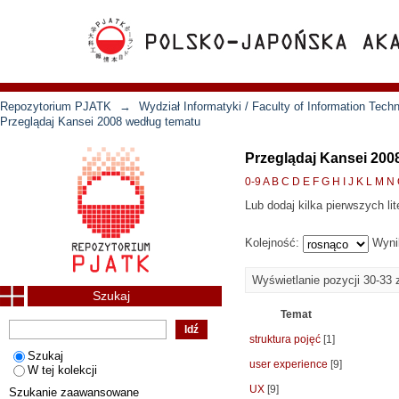
Repozytorium PJATK
→
Wydział Informatyki / Faculty of Information Tech
Przeglądaj Kansei 2008 według tematu
Przeglądaj Kansei 200
0-9
A
B
C
D
E
F
G
H
I
J
K
L
M
N
Lub dodaj kilka pierwszych lit
Kolejność:
Wyni
Wyświetlanie pozycji 30-33 
Szukaj
Temat
struktura pojęć
[1]
Szukaj
user experience
[9]
W tej kolekcji
UX
[9]
Szukanie zaawansowane