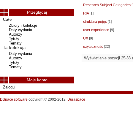
Research Subject Categories:
Przeglądaj
RIA
[1]
Całe
struktura pojęć
[1]
Zbiory i kolekcje
Daty wydania
user experience
[9]
Autorzy
UX
[9]
Tytuły
Tematy
użyteczność
[22]
Ta kolekcja
Daty wydania
Autorzy
Wyświetlanie pozycji 25-33 
Tytuły
Tematy
Moje konto
Zaloguj
DSpace software
copyright © 2002-2012
Duraspace