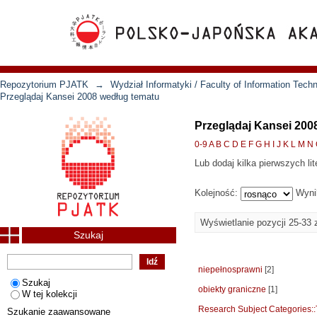
Repozytorium PJATK
→
Wydział Informatyki / Faculty of Information Tech
Przeglądaj Kansei 2008 według tematu
Przeglądaj Kansei 200
0-9
A
B
C
D
E
F
G
H
I
J
K
L
M
N
Lub dodaj kilka pierwszych lit
Kolejność:
Wyni
Wyświetlanie pozycji 25-33 
Szukaj
niepełnosprawni
[2]
Szukaj
obiekty graniczne
[1]
W tej kolekcji
Research Subject Categorie
Szukanie zaawansowane