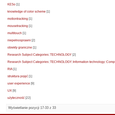
KESo
[1]
knowledge of color scheme
[1]
motiontracking
[1]
mousetracking
[1]
multitouch
[1]
niepełnosprawni
[2]
obiekty graniczne
[1]
Research Subject Categories::TECHNOLOGY
[2]
Research Subject Categories::TECHNOLOGY::Information technology::Compu
RIA
[1]
struktura pojęć
[1]
user experience
[9]
UX
[9]
użyteczność
[22]
Wyświetlanie pozycji 17-33 z 33