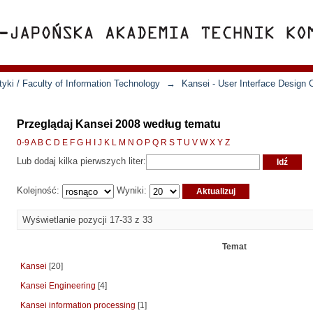
yki / Faculty of Information Technology
→
Kansei - User Interface Design 
Przeglądaj Kansei 2008 według tematu
0-9
A
B
C
D
E
F
G
H
I
J
K
L
M
N
O
P
Q
R
S
T
U
V
W
X
Y
Z
Lub dodaj kilka pierwszych liter:
Kolejność:
Wyniki:
Wyświetlanie pozycji 17-33 z 33
Temat
Kansei
[20]
Kansei Engineering
[4]
Kansei information processing
[1]