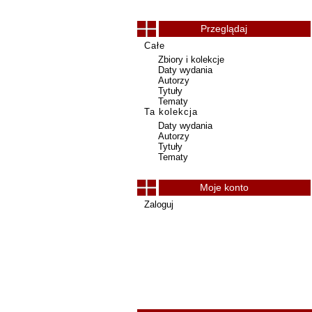
Przeglądaj
Całe
Zbiory i kolekcje
Daty wydania
Autorzy
Tytuły
Tematy
Ta kolekcja
Daty wydania
Autorzy
Tytuły
Tematy
Moje konto
Zaloguj