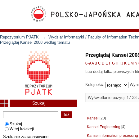
Repozytorium PJATK
→
Wydział Informatyki / Faculty of Information Tech
Przeglądaj Kansei 2008 według tematu
Przeglądaj Kansei 200
0-9
A
B
C
D
E
F
G
H
I
J
K
L
M
N
Lub dodaj kilka pierwszych lit
Kolejność:
Wyni
Wyświetlanie pozycji 17-33 
Szukaj
Kansei
[20]
Szukaj
Kansei Engineering
[4]
W tej kolekcji
Kansei information processing
Szukanie zaawansowane