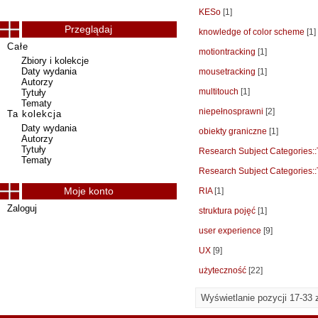
KESo
[1]
Przeglądaj
knowledge of color scheme
[1]
Całe
motiontracking
[1]
Zbiory i kolekcje
Daty wydania
mousetracking
[1]
Autorzy
multitouch
[1]
Tytuły
Tematy
niepełnosprawni
[2]
Ta kolekcja
Daty wydania
obiekty graniczne
[1]
Autorzy
Tytuły
Research Subject Categorie
Tematy
Research Subject Categories:
Moje konto
RIA
[1]
Zaloguj
struktura pojęć
[1]
user experience
[9]
UX
[9]
użyteczność
[22]
Wyświetlanie pozycji 17-33 