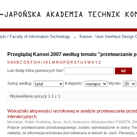
yki / Faculty of Information Technology
→
Kansei - User Interface Design 
Przeglądaj Kansei 2007 według tematu "przetwarzanie
0-9
A
B
C
D
E
F
G
H
I
J
K
L
M
N
O
P
Q
R
S
T
U
V
W
X
Y
Z
Lub dodaj kilka pierwszych liter:
Sortuj według:
Kolejność:
Wyniki:
Wyświetlanie pozycji 1-1 z 1
Wskaźniki aktywności wzrokowej w analizie przetwarzania pr
interakcyjnych
Michalski, Rafał
;
Grobelny, Jerzy
;
Jach, Katarzyna
(
Wydawnictwo PJWSTK
,
20
Pojęcie przetwarzania przeduwagowego zostało wprowadzone w pracy Tre
zakłada, że informacja wzrokowa jest odbierana w dwóch fa- zach. Pierwsza, r