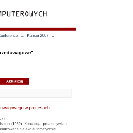
Conference
→
Kansei 2007
→
 przeduwagowe"
zeduwagowego w procesach
07
)
isman (1982). Koncepcja preatentywizmu
ealizowana niejako automatycznie i ...