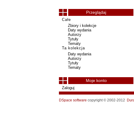
Przeglądaj
Całe
Zbiory i kolekcje
Daty wydania
Autorzy
Tytuły
Tematy
Ta kolekcja
Daty wydania
Autorzy
Tytuły
Tematy
Moje konto
Zaloguj
DSpace software
copyright © 2002-2012
Dur