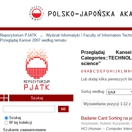
Repozytorium PJATK
→
Wydział Informatyki / Faculty of Information Tech
Przeglądaj Kansei 2007 według tematu
Przeglądaj Kan
Categories::TECHNOL
science"
0-9
A
B
C
D
E
F
G
H
I
J
K
L
M
N
Lub dodaj kilka pierwszych lit
Sortuj według:
Szukaj
Wyświetlanie pozycji 1-12 z
Szukaj
Badanie Card Sorting na pr
W tej kolekcji
Anyżewski, Hubert
;
Kuszewski, 
HCI (Human – Computer Interact
Szukanie zaawansowane