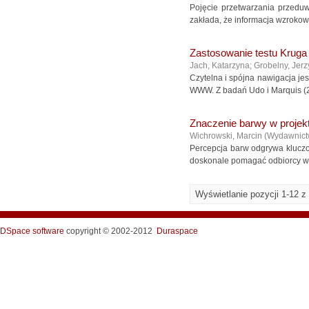
Pojęcie przetwarzania przed
zakłada, że informacja wzrokowa
Zastosowanie testu Krug
Jach, Katarzyna
;
Grobelny, Jerz
Czytelna i spójna nawigacja je
WWW. Z badań Udo i Marquis (20
Znaczenie barwy w projekt
Wichrowski, Marcin
(
Wydawnic
Percepcja barw odgrywa kluczo
doskonale pomagać odbiorcy w 
Wyświetlanie pozycji 1-12 z
DSpace software
copyright © 2002-2012
Duraspace