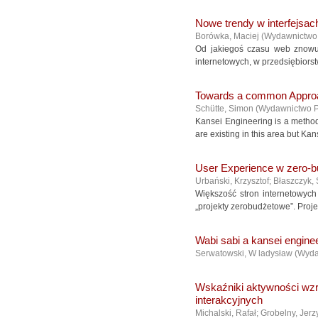
Nowe trendy w interfejsa
Borówka, Maciej
(
Wydawnictw
Od jakiegoś czasu web znowu 
internetowych, w przedsiębiorstw
Towards a common Approac
Schütte, Simon
(
Wydawnictwo 
Kansei Engineering is a method 
are existing in this area but Kan
User Experience w zero-b
Urbański, Krzysztof
;
Błaszczyk,
Większość stron internetowych 
„projekty zerobudżetowe”. Proj
Wabi sabi a kansei engine
Serwatowski, W ladysław
(
Wyda
Wskaźniki aktywności wzr
interakcyjnych
Michalski, Rafał
;
Grobelny, Jerz