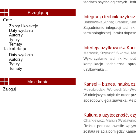
teoriach psychologicznych. Jedn
Przeglądaj
Integracja technik użytec
Całe
Bobkowska, Anna
;
Grabiec, Kam
Zbiory i kolekcje
Zagadnienie integracji technik
Daty wydania
terminologicznej i braku dopas
Autorzy
Tytuły
Tematy
Interfejs użytkownika Kan
Ta kolekcja
Marasek, Krzysztof; Sikorski, Ma
Daty wydania
Wykorzystanie technik kompu
Autorzy
Tytuły
komplikacja techniczna opr
Tematy
użytkownika ...
Moje konto
Kansei – biznes, nauka c
Zaloguj
Mościbrodzki, Wojciech St.
(
Wyd
W niniejszym artykule autor pr
sposobów ujęcia zjawiska. Metod
Kultura a użyteczność, cz
Charkiewicz, Marcin
(
Wydawnic
Referat porusza kwestię wpływ
została relacja pomiędzy Kansei