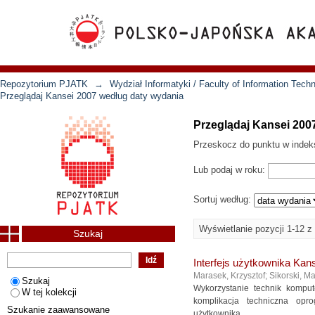
Repozytorium PJATK
→
Wydział Informatyki / Faculty of Information Tech
Przeglądaj Kansei 2007 według daty wydania
Przeglądaj Kansei 200
Przeskocz do punktu w indek
Lub podaj w roku:
Sortuj według:
Wyświetlanie pozycji 1-12 z
Szukaj
Interfejs użytkownika Kan
Marasek, Krzysztof; Sikorski, Ma
Szukaj
Wykorzystanie technik kompu
W tej kolekcji
komplikacja techniczna opr
Szukanie zaawansowane
użytkownika ...