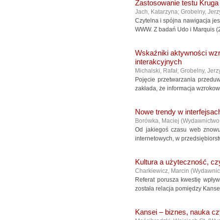
Zastosowanie testu Krug
Jach, Katarzyna
;
Grobelny, Jerz
Czytelna i spójna nawigacja je
WWW. Z badań Udo i Marquis (20
Wskaźniki aktywności wzr
interakcyjnych
Michalski, Rafał
;
Grobelny, Jerz
Pojęcie przetwarzania przed
zakłada, że informacja wzrokowa
Nowe trendy w interfejsa
Borówka, Maciej
(
Wydawnictw
Od jakiegoś czasu web znowu 
internetowych, w przedsiębiorstw
Kultura a użyteczność, cz
Charkiewicz, Marcin
(
Wydawnic
Referat porusza kwestię wpływ
została relacja pomiędzy Kansei
Kansei – biznes, nauka c