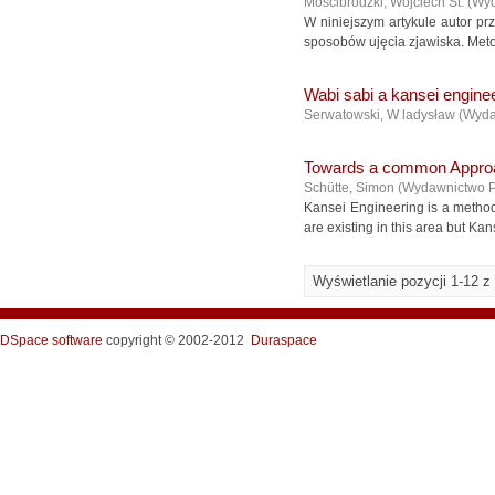
Mościbrodzki, Wojciech St.
(
Wyd
W niniejszym artykule autor pr
sposobów ujęcia zjawiska. Metod
Wabi sabi a kansei engine
Serwatowski, W ladysław
(
Wyda
Towards a common Approac
Schütte, Simon
(
Wydawnictwo 
Kansei Engineering is a method 
are existing in this area but Kan
Wyświetlanie pozycji 1-12 z
DSpace software
copyright © 2002-2012
Duraspace