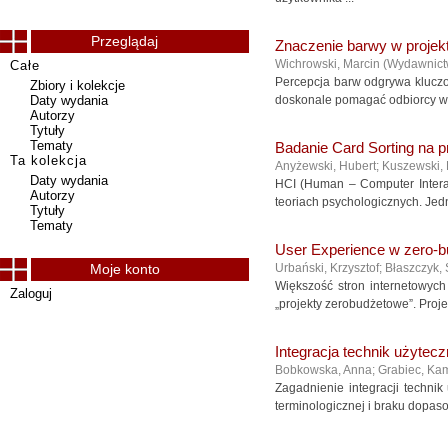
Przeglądaj
Znaczenie barwy w projekt
Wichrowski, Marcin
(
Wydawnic
Całe
Percepcja barw odgrywa kluczo
Zbiory i kolekcje
Daty wydania
doskonale pomagać odbiorcy w 
Autorzy
Tytuły
Tematy
Badanie Card Sorting na pr
Ta kolekcja
Anyżewski, Hubert
;
Kuszewski, 
Daty wydania
HCI (Human – Computer Interact
Autorzy
teoriach psychologicznych. Jedn
Tytuły
Tematy
User Experience w zero-b
Moje konto
Urbański, Krzysztof
;
Błaszczyk,
Większość stron internetowych 
Zaloguj
„projekty zerobudżetowe”. Proj
Integracja technik użytec
Bobkowska, Anna
;
Grabiec, Kam
Zagadnienie integracji technik
terminologicznej i braku dopas