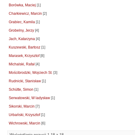
Borówka, Maciej
[1]
Charkiewicz, Marcin
[2]
Grabiec, Kamila
[1]
Grobelny, Jerzy
[4]
Jach, Katarzyna
[4]
Kuszewski, Bartosz
[1]
Marasek, Krzysztof
[8]
Michalski, Rafał
[4]
Mościbrodzki, Wojciech St.
[3]
Rudnicki, Stanisław
[1]
Schütte, Simon
[1]
Serwatowski, W ladysław
[1]
Sikorski, Marcin
[7]
Urbański, Krzysztof
[1]
Wichrowski, Marcin
[6]
Wyświetlanie pozycji 1-18 z 18