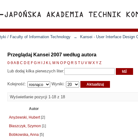
yki / Faculty of Information Technology
→
Kansei - User Interface Design 
Przeglądaj Kansei 2007 według autora
0-9
A
B
C
D
E
F
G
H
I
J
K
L
M
N
O
P
Q
R
S
T
U
V
W
X
Y
Z
Lub dodaj kilka pierwszych liter:
Kolejność:
Wyniki:
Wyświetlanie pozycji 1-18 z 18
Autor
Anyżewski, Hubert
[2]
Błaszczyk, Szymon
[1]
Bobkowska, Anna
[5]