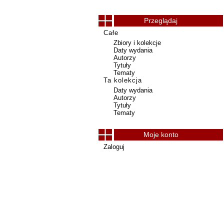
Przeglądaj
Całe
Zbiory i kolekcje
Daty wydania
Autorzy
Tytuły
Tematy
Ta kolekcja
Daty wydania
Autorzy
Tytuły
Tematy
Moje konto
Zaloguj