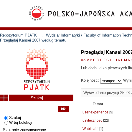
Repozytorium PJATK
→
Wydział Informatyki / Faculty of Information Tech
Przeglądaj Kansei 2007 według tematu
Przeglądaj Kansei 200
0-9
A
B
C
D
E
F
G
H
I
J
K
L
M
N
Lub dodaj kilka pierwszych lit
Kolejność:
Wyni
Wyświetlanie pozycji 25-28 
Szukaj
Temat
user experience
[9]
Szukaj
użyteczność
[22]
W tej kolekcji
Wabi sabi
[1]
Szukanie zaawansowane