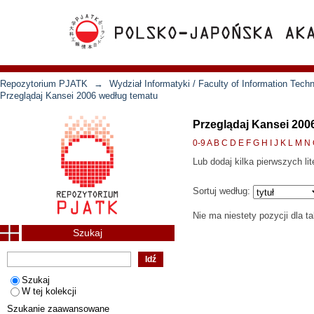
Repozytorium PJATK
→
Wydział Informatyki / Faculty of Information Tech
Przeglądaj Kansei 2006 według tematu
Przeglądaj Kansei 200
0-9
A
B
C
D
E
F
G
H
I
J
K
L
M
N
Lub dodaj kilka pierwszych lit
Sortuj według:
Nie ma niestety pozycji dla t
Szukaj
Szukaj
W tej kolekcji
Szukanie zaawansowane