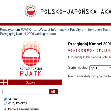
Repozytorium PJATK
→
Wydział Informatyki / Faculty of Information Tech
Przeglądaj Kansei 2006 według tematu
Przeglądaj Kansei 200
0-9
A
B
C
D
E
F
G
H
I
J
K
L
M
N
Lub dodaj kilka pierwszych lit
Sortuj według:
Nie ma niestety pozycji dla t
Szukaj
Szukaj
W tej kolekcji
Szukanie zaawansowane