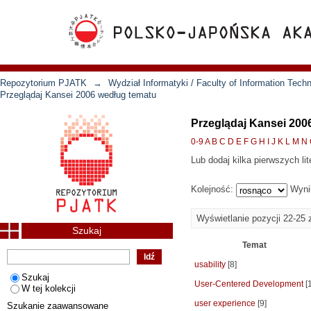
Repozytorium PJATK
→
Wydział Informatyki / Faculty of Information Tech
Przeglądaj Kansei 2006 według tematu
Przeglądaj Kansei 200
0-9
A
B
C
D
E
F
G
H
I
J
K
L
M
N
Lub dodaj kilka pierwszych lit
Kolejność:
Wyni
Wyświetlanie pozycji 22-25 
Szukaj
Temat
usability
[8]
Szukaj
User-Centered Development
[1
W tej kolekcji
user experience
[9]
Szukanie zaawansowane