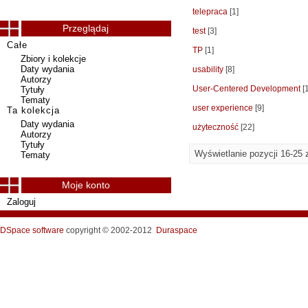
telepraca
[1]
Przeglądaj
test
[3]
Całe
TP
[1]
Zbiory i kolekcje
Daty wydania
usability
[8]
Autorzy
User-Centered Development
[1
Tytuły
Tematy
user experience
[9]
Ta kolekcja
Daty wydania
użyteczność
[22]
Autorzy
Tytuły
Wyświetlanie pozycji 16-25 
Tematy
Moje konto
Zaloguj
DSpace software
copyright © 2002-2012
Duraspace