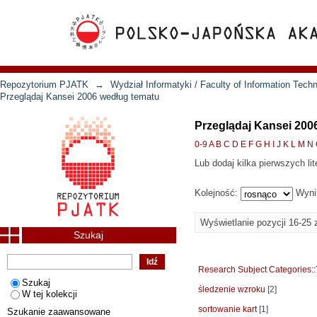
Repozytorium PJATK
→
Wydział Informatyki / Faculty of Information Tech
Przeglądaj Kansei 2006 według tematu
Przeglądaj Kansei 200
0-9
A
B
C
D
E
F
G
H
I
J
K
L
M
N
Lub dodaj kilka pierwszych lit
Kolejność:
Wyni
Wyświetlanie pozycji 16-25 
Szukaj
Research Subject Categories:
Szukaj
śledzenie wzroku
[2]
W tej kolekcji
sortowanie kart
[1]
Szukanie zaawansowane