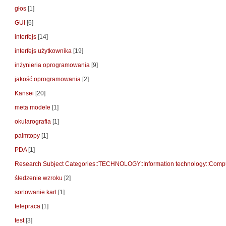
głos
[1]
GUI
[6]
interfejs
[14]
interfejs użytkownika
[19]
inżynieria oprogramowania
[9]
jakość oprogramowania
[2]
Kansei
[20]
meta modele
[1]
okularografia
[1]
palmtopy
[1]
PDA
[1]
Research Subject Categories::TECHNOLOGY::Information technology::Compu
śledzenie wzroku
[2]
sortowanie kart
[1]
telepraca
[1]
test
[3]