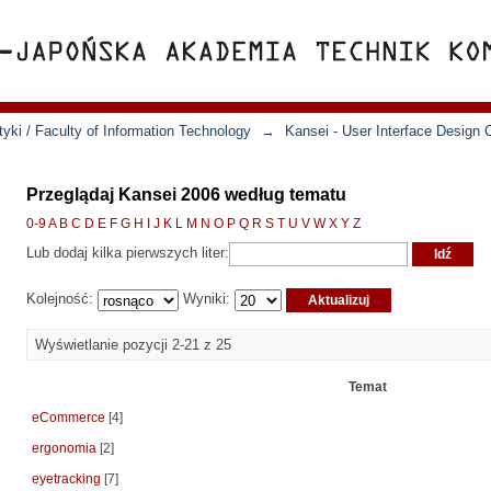
yki / Faculty of Information Technology
→
Kansei - User Interface Design 
Przeglądaj Kansei 2006 według tematu
0-9
A
B
C
D
E
F
G
H
I
J
K
L
M
N
O
P
Q
R
S
T
U
V
W
X
Y
Z
Lub dodaj kilka pierwszych liter:
Kolejność:
Wyniki:
Wyświetlanie pozycji 2-21 z 25
Temat
eCommerce
[4]
ergonomia
[2]
eyetracking
[7]