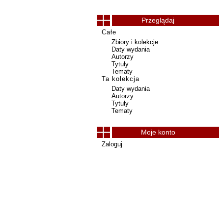
Przeglądaj
Całe
Zbiory i kolekcje
Daty wydania
Autorzy
Tytuły
Tematy
Ta kolekcja
Daty wydania
Autorzy
Tytuły
Tematy
Moje konto
Zaloguj