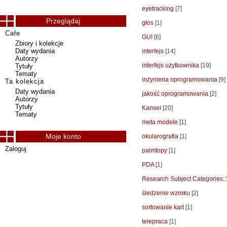
eyetracking
[7]
Przeglądaj
głos
[1]
Całe
GUI
[6]
Zbiory i kolekcje
Daty wydania
interfejs
[14]
Autorzy
interfejs użytkownika
[19]
Tytuły
Tematy
inżynieria oprogramowania
[9]
Ta kolekcja
Daty wydania
jakość oprogramowania
[2]
Autorzy
Tytuły
Kansei
[20]
Tematy
meta modele
[1]
Moje konto
okularografia
[1]
Zaloguj
palmtopy
[1]
PDA
[1]
Research Subject Categories:
śledzenie wzroku
[2]
sortowanie kart
[1]
telepraca
[1]