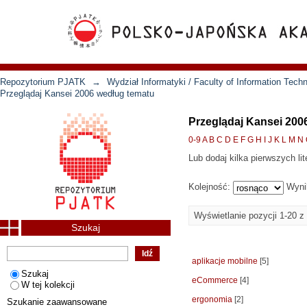
Repozytorium PJATK
→
Wydział Informatyki / Faculty of Information Tech
Przeglądaj Kansei 2006 według tematu
Przeglądaj Kansei 200
0-9
A
B
C
D
E
F
G
H
I
J
K
L
M
N
Lub dodaj kilka pierwszych lit
Kolejność:
Wyni
Wyświetlanie pozycji 1-20 z
Szukaj
aplikacje mobilne
[5]
Szukaj
eCommerce
[4]
W tej kolekcji
ergonomia
[2]
Szukanie zaawansowane