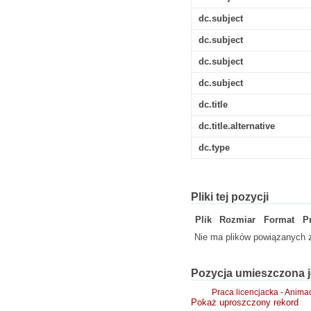
dc.subject
dc.subject
dc.subject
dc.subject
dc.title
dc.title.alternative
dc.type
Pliki tej pozycji
Plik
Rozmiar
Format
P
Nie ma plików powiązanych z
Pozycja umieszczona j
Praca licencjacka - Anima
Pokaż uproszczony rekord