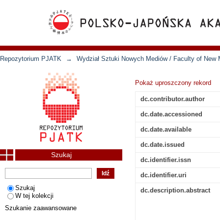
Repozytorium PJATK
→
Wydział Sztuki Nowych Mediów / Faculty of New 
Pokaż uproszczony rekord
dc.contributor.author
dc.date.accessioned
dc.date.available
dc.date.issued
Szukaj
dc.identifier.issn
dc.identifier.uri
Szukaj
dc.description.abstract
W tej kolekcji
Szukanie zaawansowane