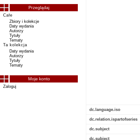
Przeglądaj
Całe
Zbiory i kolekcje
Daty wydania
Autorzy
Tytuły
Tematy
Ta kolekcja
Daty wydania
Autorzy
Tytuły
Tematy
Moje konto
Zaloguj
dc.language.iso
dc.relation.ispartofseries
dc.subject
dc.subject