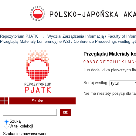
Repozytorium PJATK
→
Wydział Zarządzania Informacją / Faculty of Inf
Przeglądaj Materiały konferencyjne WZI / Conference Proceedings według tyt
Przeglądaj Materiały 
0-9
A
B
C
D
E
F
G
H
I
J
K
L
M
N
Lub dodaj kilka pierwszych lit
Sortuj według:
Nie ma niestety pozycji dla t
Szukaj
Szukaj
W tej kolekcji
Szukanie zaawansowane