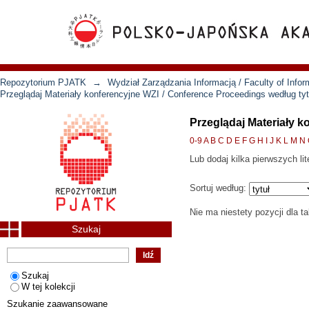
Repozytorium PJATK
→
Wydział Zarządzania Informacją / Faculty of Inf
Przeglądaj Materiały konferencyjne WZI / Conference Proceedings według tyt
Przeglądaj Materiały 
0-9
A
B
C
D
E
F
G
H
I
J
K
L
M
N
Lub dodaj kilka pierwszych lit
Sortuj według:
Nie ma niestety pozycji dla t
Szukaj
Szukaj
W tej kolekcji
Szukanie zaawansowane