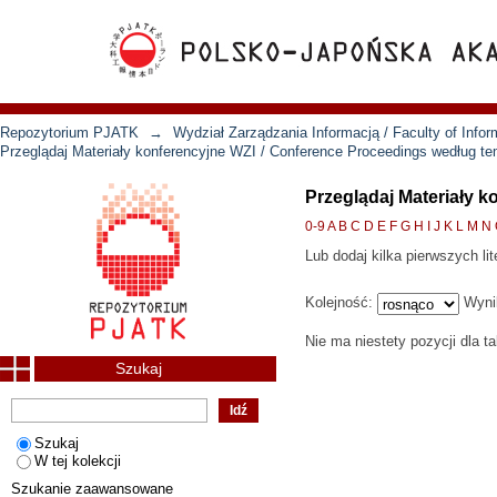
Repozytorium PJATK
→
Wydział Zarządzania Informacją / Faculty of Inf
Przeglądaj Materiały konferencyjne WZI / Conference Proceedings według t
Przeglądaj Materiały 
0-9
A
B
C
D
E
F
G
H
I
J
K
L
M
N
Lub dodaj kilka pierwszych lit
Kolejność:
Wyni
Nie ma niestety pozycji dla t
Szukaj
Szukaj
W tej kolekcji
Szukanie zaawansowane