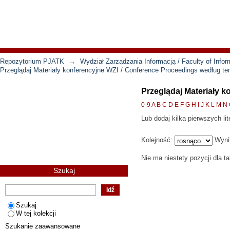
Repozytorium PJATK
→
Wydział Zarządzania Informacją / Faculty of Inf
Przeglądaj Materiały konferencyjne WZI / Conference Proceedings według t
Przeglądaj Materiały 
0-9
A
B
C
D
E
F
G
H
I
J
K
L
M
N
Lub dodaj kilka pierwszych lit
Kolejność:
Wyni
Nie ma niestety pozycji dla t
Szukaj
Szukaj
W tej kolekcji
Szukanie zaawansowane