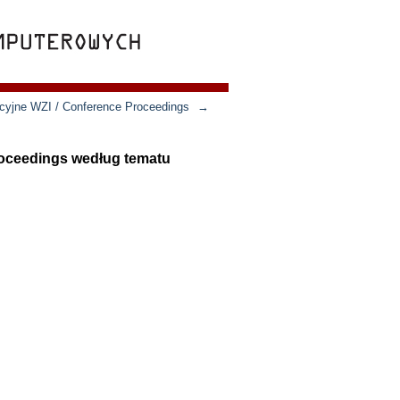
ncyjne WZI / Conference Proceedings
→
roceedings według tematu