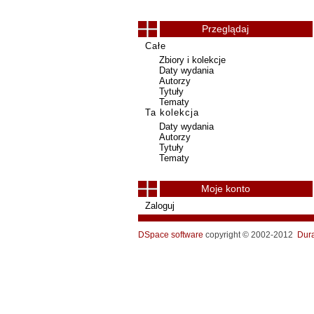
Przeglądaj
Całe
Zbiory i kolekcje
Daty wydania
Autorzy
Tytuły
Tematy
Ta kolekcja
Daty wydania
Autorzy
Tytuły
Tematy
Moje konto
Zaloguj
DSpace software
copyright © 2002-2012
Dur