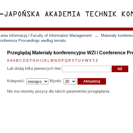
ania Informacją / Faculty of Information Management
→
Materiały konfere
 Conference Proceedings według tematu
Przeglądaj Materiały konferencyjne WZI / Conference P
0-9
A
B
C
D
E
F
G
H
I
J
K
L
M
N
O
P
Q
R
S
T
U
V
W
X
Y
Z
Lub dodaj kilka pierwszych liter:
Kolejność:
Wyniki:
Nie ma niestety pozycji dla takich parametrów przeglądania.