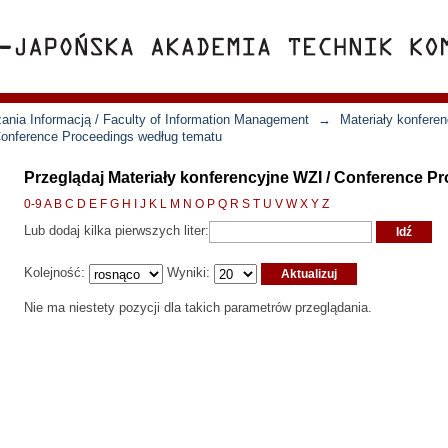
ania Informacją / Faculty of Information Management
→
Materiały konfere
 Conference Proceedings według tematu
Przeglądaj Materiały konferencyjne WZI / Conference P
0-9
A
B
C
D
E
F
G
H
I
J
K
L
M
N
O
P
Q
R
S
T
U
V
W
X
Y
Z
Lub dodaj kilka pierwszych liter:
Kolejność:
Wyniki:
Nie ma niestety pozycji dla takich parametrów przeglądania.