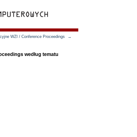
ncyjne WZI / Conference Proceedings
→
roceedings według tematu