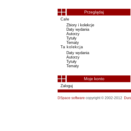
Przeglądaj
Całe
Zbiory i kolekcje
Daty wydania
Autorzy
Tytuły
Tematy
Ta kolekcja
Daty wydania
Autorzy
Tytuły
Tematy
Moje konto
Zaloguj
DSpace software
copyright © 2002-2012
Dur