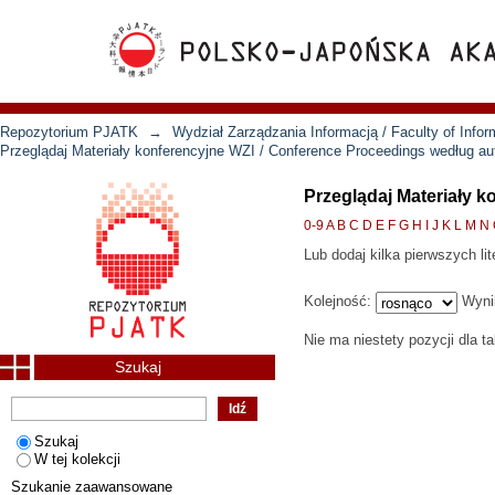
Repozytorium PJATK
→
Wydział Zarządzania Informacją / Faculty of Inf
Przeglądaj Materiały konferencyjne WZI / Conference Proceedings według au
Przeglądaj Materiały 
0-9
A
B
C
D
E
F
G
H
I
J
K
L
M
N
Lub dodaj kilka pierwszych lit
Kolejność:
Wyni
Nie ma niestety pozycji dla t
Szukaj
Szukaj
W tej kolekcji
Szukanie zaawansowane