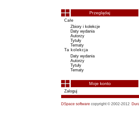
Przeglądaj
Całe
Zbiory i kolekcje
Daty wydania
Autorzy
Tytuły
Tematy
Ta kolekcja
Daty wydania
Autorzy
Tytuły
Tematy
Moje konto
Zaloguj
DSpace software
copyright © 2002-2012
Dur