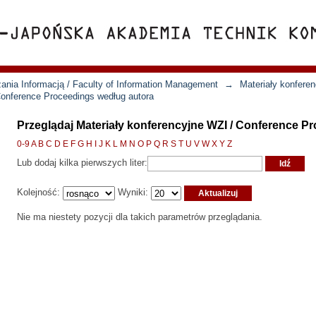
ania Informacją / Faculty of Information Management
→
Materiały konfere
Conference Proceedings według autora
Przeglądaj Materiały konferencyjne WZI / Conference P
0-9
A
B
C
D
E
F
G
H
I
J
K
L
M
N
O
P
Q
R
S
T
U
V
W
X
Y
Z
Lub dodaj kilka pierwszych liter:
Kolejność:
Wyniki:
Nie ma niestety pozycji dla takich parametrów przeglądania.