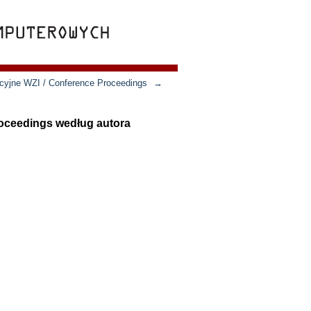
ncyjne WZI / Conference Proceedings
→
roceedings według autora