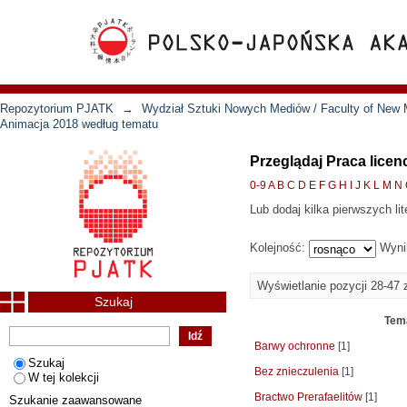
Repozytorium PJATK
→
Wydział Sztuki Nowych Mediów / Faculty of New 
Animacja 2018 według tematu
Przeglądaj Praca licen
0-9
A
B
C
D
E
F
G
H
I
J
K
L
M
N
Lub dodaj kilka pierwszych lit
Kolejność:
Wyni
Wyświetlanie pozycji 28-47 
Szukaj
Tem
Barwy ochronne
[1]
Szukaj
Bez znieczulenia
[1]
W tej kolekcji
Bractwo Prerafaelitów
[1]
Szukanie zaawansowane