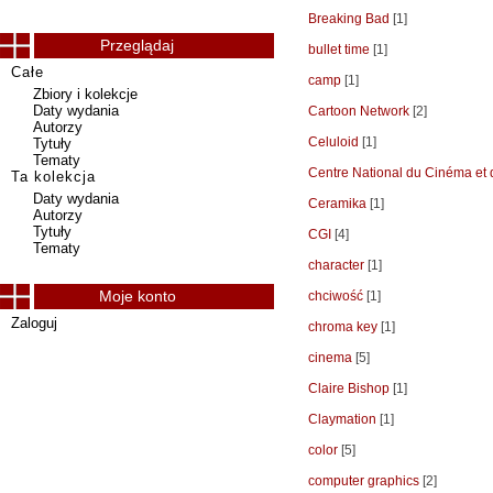
Breaking Bad
[1]
Przeglądaj
bullet time
[1]
Całe
camp
[1]
Zbiory i kolekcje
Daty wydania
Cartoon Network
[2]
Autorzy
Celuloid
[1]
Tytuły
Tematy
Centre National du Cinéma et
Ta kolekcja
Daty wydania
Ceramika
[1]
Autorzy
Tytuły
CGI
[4]
Tematy
character
[1]
Moje konto
chciwość
[1]
Zaloguj
chroma key
[1]
cinema
[5]
Claire Bishop
[1]
Claymation
[1]
color
[5]
computer graphics
[2]