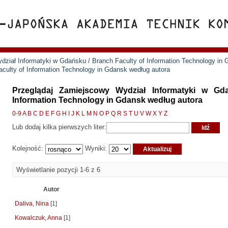
ział Informatyki w Gdańsku / Branch Faculty of Information Technology in
culty of Information Technology in Gdansk według autora
Przeglądaj Zamiejscowy Wydział Informatyki w Gd
Information Technology in Gdansk według autora
0-9
A
B
C
D
E
F
G
H
I
J
K
L
M
N
O
P
Q
R
S
T
U
V
W
X
Y
Z
Lub dodaj kilka pierwszych liter:
Kolejność:
Wyniki:
Wyświetlanie pozycji 1-6 z 6
Autor
Daliva, Nina
[1]
Kowalczuk, Anna
[1]