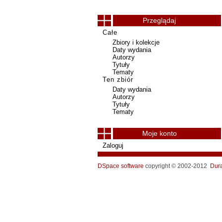
Przeglądaj
Całe
Zbiory i kolekcje
Daty wydania
Autorzy
Tytuły
Tematy
Ten zbiór
Daty wydania
Autorzy
Tytuły
Tematy
Moje konto
Zaloguj
DSpace software
copyright © 2002-2012
Dur