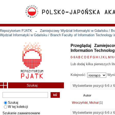
Repozytorium PJATK
→
Zamiejscowy Wydział Informatyki w Gdańsku / Bra
Wydział Informatyki w Gdańsku / Branch Faculty of Information Technology 
Przeglądaj Zamiejsc
Information Technolog
0-9
A
B
C
D
E
F
G
H
I
J
K
L
M
N
Lub dodaj kilka pierwszych lit
Kolejność:
Wyni
Szukaj
Wyświetlanie pozycji 6-6 z 6
Autor
Szukaj
Wroczyński, Michał
[1]
W tej kolekcji
Wyświetlanie pozycji 6-6 z 6
Szukanie zaawansowane