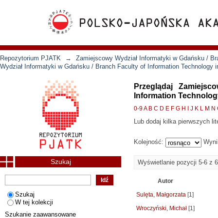
Repozytorium PJATK
→
Zamiejscowy Wydział Informatyki w Gdańsku / Bra
Wydział Informatyki w Gdańsku / Branch Faculty of Information Technology 
Przeglądaj Zamiejsc
Information Technolog
0-9
A
B
C
D
E
F
G
H
I
J
K
L
M
N
Lub dodaj kilka pierwszych lit
Kolejność:
Wyni
Szukaj
Wyświetlanie pozycji 5-6 z 6
Autor
Szukaj
Sulęta, Małgorzata
[1]
W tej kolekcji
Wroczyński, Michał
[1]
Szukanie zaawansowane