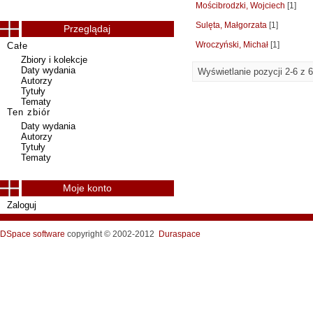
Mościbrodzki, Wojciech
[1]
Sulęta, Małgorzata
[1]
Przeglądaj
Wroczyński, Michał
[1]
Całe
Zbiory i kolekcje
Daty wydania
Wyświetlanie pozycji 2-6 z 6
Autorzy
Tytuły
Tematy
Ten zbiór
Daty wydania
Autorzy
Tytuły
Tematy
Moje konto
Zaloguj
DSpace software
copyright © 2002-2012
Duraspace