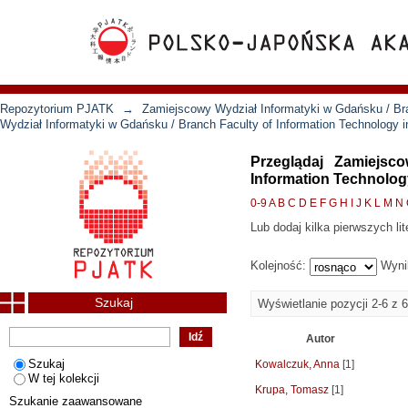
Repozytorium PJATK
→
Zamiejscowy Wydział Informatyki w Gdańsku / Bra
Wydział Informatyki w Gdańsku / Branch Faculty of Information Technology 
Przeglądaj Zamiejsc
Information Technolog
0-9
A
B
C
D
E
F
G
H
I
J
K
L
M
N
Lub dodaj kilka pierwszych lit
Kolejność:
Wyni
Szukaj
Wyświetlanie pozycji 2-6 z 6
Autor
Szukaj
Kowalczuk, Anna
[1]
W tej kolekcji
Krupa, Tomasz
[1]
Szukanie zaawansowane