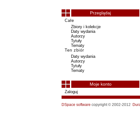
Przeglądaj
Całe
Zbiory i kolekcje
Daty wydania
Autorzy
Tytuły
Tematy
Ten zbiór
Daty wydania
Autorzy
Tytuły
Tematy
Moje konto
Zaloguj
DSpace software
copyright © 2002-2012
Dur