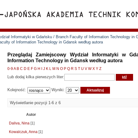
ział Informatyki w Gdańsku / Branch Faculty of Information Technology in
culty of Information Technology in Gdansk według autora
Przeglądaj Zamiejscowy Wydział Informatyki w Gd
Information Technology in Gdansk według autora
0-9
A
B
C
D
E
F
G
H
I
J
K
L
M
N
O
P
Q
R
S
T
U
V
W
X
Y
Z
Lub dodaj kilka pierwszych liter:
Kolejność:
Wyniki:
Wyświetlanie pozycji 1-6 z 6
Autor
Daliva, Nina
[1]
Kowalczuk, Anna
[1]