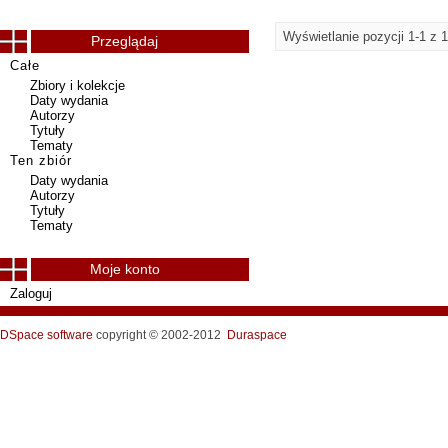
Wyświetlanie pozycji 1-1 z 1
Przeglądaj
Całe
Zbiory i kolekcje
Daty wydania
Autorzy
Tytuły
Tematy
Ten zbiór
Daty wydania
Autorzy
Tytuły
Tematy
Moje konto
Zaloguj
DSpace software
copyright © 2002-2012
Duraspace