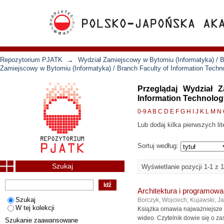
Repozytorium PJATK
→
Wydział Zamiejscowy w Bytomiu (Informatyka) / B
Zamiejscowy w Bytomiu (Informatyka) / Branch Faculty of Information Tech
Przeglądaj Wydział 
Information Technology
0-9
A
B
C
D
E
F
G
H
I
J
K
L
M
N
Lub dodaj kilka pierwszych lit
Sortuj według:
Szukaj
Wyświetlanie pozycji 1-1 z 1
Architektura i programowa
Szukaj
Borczyk, Wojciech
;
Kujawski, J
W tej kolekcji
Książka omawia najważniejsze 
wideo. Czytelnik dowie się o zas
Szukanie zaawansowane