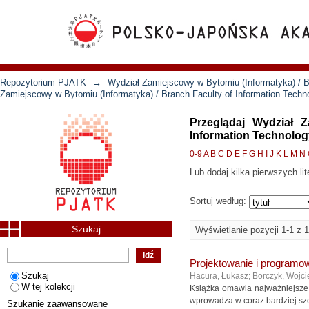
Repozytorium PJATK
→
Wydział Zamiejscowy w Bytomiu (Informatyka) / B
Zamiejscowy w Bytomiu (Informatyka) / Branch Faculty of Information Tech
Przeglądaj Wydział 
Information Technolog
0-9
A
B
C
D
E
F
G
H
I
J
K
L
M
N
Lub dodaj kilka pierwszych lit
Sortuj według:
Szukaj
Wyświetlanie pozycji 1-1 z 1
Projektowanie i programow
Szukaj
Hacura, Łukasz
;
Borczyk, Wojci
W tej kolekcji
Książka omawia najważniejsze z
wprowadza w coraz bardziej szc
Szukanie zaawansowane