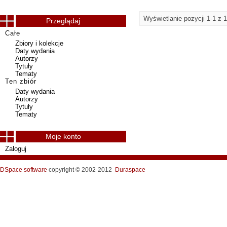
Wyświetlanie pozycji 1-1 z 1
Przeglądaj
Całe
Zbiory i kolekcje
Daty wydania
Autorzy
Tytuły
Tematy
Ten zbiór
Daty wydania
Autorzy
Tytuły
Tematy
Moje konto
Zaloguj
DSpace software
copyright © 2002-2012
Duraspace