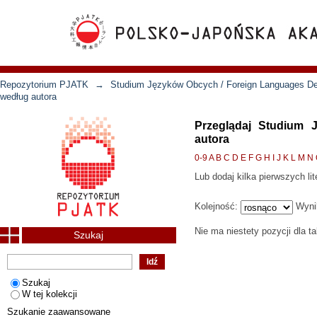
Repozytorium PJATK
→
Studium Języków Obcych / Foreign Languages D
według autora
Przeglądaj Studium 
autora
0-9
A
B
C
D
E
F
G
H
I
J
K
L
M
N
Lub dodaj kilka pierwszych lit
Kolejność:
Wyni
Nie ma niestety pozycji dla t
Szukaj
Szukaj
W tej kolekcji
Szukanie zaawansowane