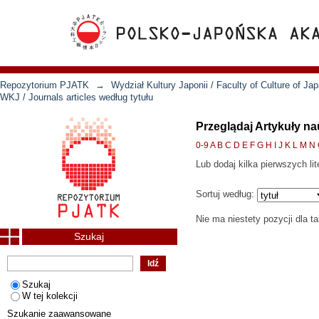
Repozytorium PJATK
→
Wydział Kultury Japonii / Faculty of Culture of Ja
WKJ / Journals articles według tytułu
Przeglądaj Artykuły na
0-9
A
B
C
D
E
F
G
H
I
J
K
L
M
N
Lub dodaj kilka pierwszych lit
Sortuj według:
Nie ma niestety pozycji dla t
Szukaj
Szukaj
W tej kolekcji
Szukanie zaawansowane