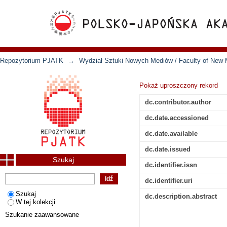
Repozytorium PJATK
→
Wydział Sztuki Nowych Mediów / Faculty of New 
Pokaż uproszczony rekord
dc.contributor.author
dc.date.accessioned
dc.date.available
dc.date.issued
Szukaj
dc.identifier.issn
dc.identifier.uri
Szukaj
dc.description.abstract
W tej kolekcji
Szukanie zaawansowane