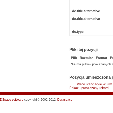
dc.title.alternative
dc.title.alternative
dc.type
Pliki tej pozycji
Plik
Rozmiar
Format
P
Nie ma plików powiązanych z
Pozycja umieszczona j
Prace licencjackie WSNM /
Pokaż uproszczony rekord
DSpace software
copyright © 2002-2012
Duraspace