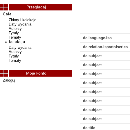
Przeglądaj
Całe
Zbiory i kolekcje
Daty wydania
Autorzy
Tytuły
Tematy
dc.language.iso
Ta kolekcja
dc.relation.ispartofseries
Daty wydania
Autorzy
dc.subject
Tytuły
Tematy
dc.subject
Moje konto
dc.subject
Zaloguj
dc.subject
dc.subject
dc.subject
dc.subject
dc.subject
dc.title