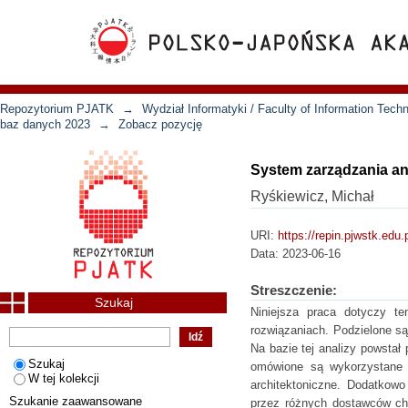
Repozytorium PJATK
→
Wydział Informatyki / Faculty of Information Tech
baz danych 2023
→
Zobacz pozycję
System zarządzania a
Ryśkiewicz, Michał
URI:
https://repin.pjwstk.edu
Data:
2023-06-16
Streszczenie:
Szukaj
Niniejsza praca dotyczy te
rozwiązaniach. Podzielone s
Na bazie tej analizy powstał
Szukaj
omówione są wykorzystane w
W tej kolekcji
architektoniczne. Dodatkow
Szukanie zaawansowane
przez różnych dostawców ch