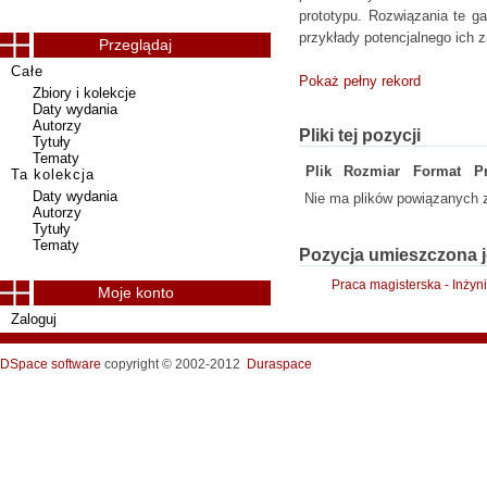
prototypu. Rozwiązania te g
przykłady potencjalnego ich 
Przeglądaj
Całe
Pokaż pełny rekord
Zbiory i kolekcje
Daty wydania
Autorzy
Pliki tej pozycji
Tytuły
Tematy
Plik
Rozmiar
Format
P
Ta kolekcja
Daty wydania
Nie ma plików powiązanych z
Autorzy
Tytuły
Tematy
Pozycja umieszczona j
Praca magisterska - Inży
Moje konto
Zaloguj
DSpace software
copyright © 2002-2012
Duraspace