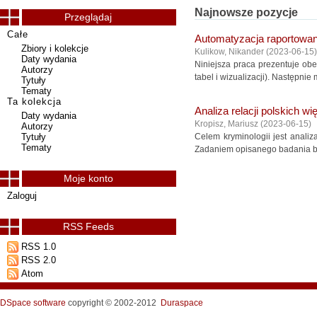
Najnowsze pozycje
Przeglądaj
Całe
Automatyzacja raportowani
Zbiory i kolekcje
Kulikow, Nikander
(
2023-06-15
)
Daty wydania
Niniejsza praca prezentuje ob
Autorzy
tabel i wizualizacji). Następnie
Tytuły
Tematy
Ta kolekcja
Analiza relacji polskich w
Daty wydania
Kropisz, Mariusz
(
2023-06-15
)
Autorzy
Tytuły
Celem kryminologii jest anali
Tematy
Zadaniem opisanego badania była
Moje konto
Zaloguj
RSS Feeds
RSS 1.0
RSS 2.0
Atom
DSpace software
copyright © 2002-2012
Duraspace