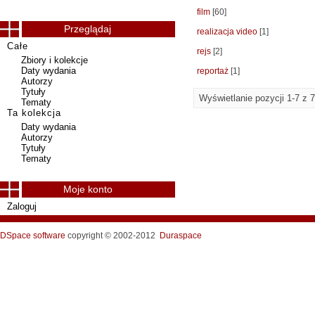
film
[60]
Przeglądaj
realizacja video
[1]
Całe
rejs
[2]
Zbiory i kolekcje
Daty wydania
reportaż
[1]
Autorzy
Tytuły
Wyświetlanie pozycji 1-7 z 7
Tematy
Ta kolekcja
Daty wydania
Autorzy
Tytuły
Tematy
Moje konto
Zaloguj
DSpace software
copyright © 2002-2012
Duraspace