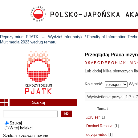
Repozytorium PJATK
→
Wydział Informatyki / Faculty of Information Tech
Multimedia 2023 według tematu
Przeglądaj Praca inżyn
0-9
A
B
C
D
E
F
G
H
I
J
K
L
M
N
Lub dodaj kilka pierwszych lit
Kolejność:
Wyni
Wyświetlanie pozycji 1-7 z 7
Szukaj
Temat
„Cruise”
[1]
Szukaj
Davinci Resolve
[1]
W tej kolekcji
edycja video
[1]
Szukanie zaawansowane