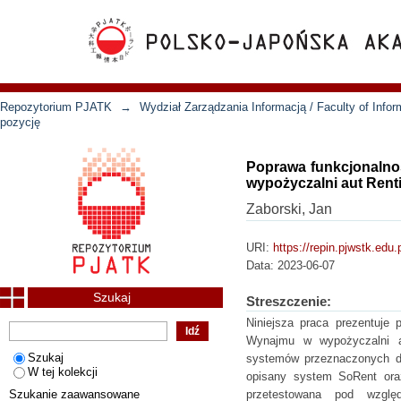
Repozytorium PJATK
→
Wydział Zarządzania Informacją / Faculty of Inf
pozycję
Poprawa funkcjonalno
wypożyczalni aut Rent
Zaborski, Jan
URI:
https://repin.pjwstk.edu
Data:
2023-06-07
Szukaj
Streszczenie:
Niniejsza praca prezentuje 
Wynajmu w wypożyczalni au
Szukaj
systemów przeznaczonych do 
W tej kolekcji
opisany system SoRent oraz
Szukanie zaawansowane
przetestowana pod wzglę