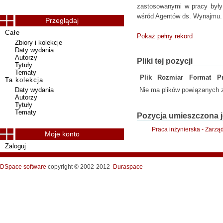
zastosowanymi w pracy były 
wśród Agentów ds. Wynajmu. 
Przeglądaj
Całe
Pokaż pełny rekord
Zbiory i kolekcje
Daty wydania
Autorzy
Pliki tej pozycji
Tytuły
Tematy
Plik
Rozmiar
Format
P
Ta kolekcja
Daty wydania
Nie ma plików powiązanych z
Autorzy
Tytuły
Tematy
Pozycja umieszczona j
Praca inżynierska - Zarzą
Moje konto
Zaloguj
DSpace software
copyright © 2002-2012
Duraspace