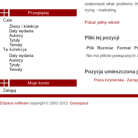
understand what problems th
trying - marketing.
Przeglądaj
Całe
Pokaż pełny rekord
Zbiory i kolekcje
Daty wydania
Autorzy
Pliki tej pozycji
Tytuły
Tematy
Plik
Rozmiar
Format
P
Ta kolekcja
Daty wydania
Nie ma plików powiązanych z
Autorzy
Tytuły
Tematy
Pozycja umieszczona j
Praca inżynierska - Zarzą
Moje konto
Zaloguj
DSpace software
copyright © 2002-2012
Duraspace