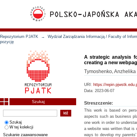
Repozytorium PJATK
→
Wydział Zarządzania Informacją / Faculty of Inf
pozycję
A strategic analysis 
creating a new webpag
Tymoshenko, Anzhelika
URI:
https://repin.pjwstk.edu
Data:
2023-06-07
Szukaj
Streszczenie:
This work is based on perso
aspects such as business pla
Szukaj
one work in order to understa
W tej kolekcji
a website was written that is
Szukanie zaawansowane
ways to develop my parents' b