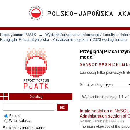
Repozytorium PJATK
→
Wydział Zarządzania Informacją / Faculty of Inf
Przeglądaj Praca inżynierska - Zarządzanie projektami 2023 według tematu
Przeglądaj Praca inży
model"
0-9
A
B
C
D
E
F
G
H
I
J
K
L
M
N
Lub dodaj kilka pierwszych lit
Sortuj według:
Szukaj
Wyświetlanie pozycji 1-1 z 1
Implementation of NoSQL da
Szukaj
Administration section of
W tej kolekcji
Rosiak, Jakub
(
2023-06-07
)
The main objective of the pape
Szukanie zaawansowane