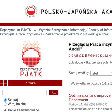
Repozytorium PJATK
→
Wydział Zarządzania Informacją / Faculty of Inf
Przeglądaj Praca inżynierska - Zarządzanie projektami 2023 według autora
Przeglądaj Praca inży
Andrii"
0-9
A
B
C
D
E
F
G
H
I
J
K
L
M
N
Lub dodaj kilka pierwszych lit
Sortuj według:
Szukaj
Wyświetlanie pozycji 1-1 z 1
Optimization and improvem
Szukaj
Department
W tej kolekcji
Makovii, Andrii
(
2023-06-07
)
This work focuses on the challe
Szukanie zaawansowane