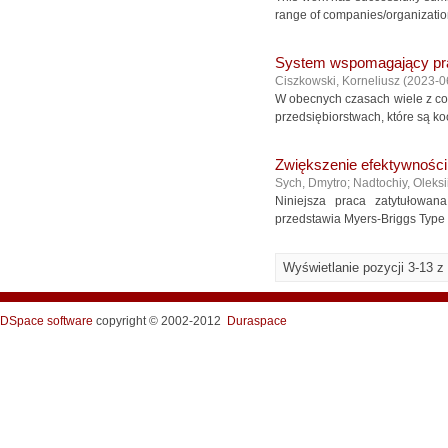
range of companies/organization
System wspomagający prac
Ciszkowski, Korneliusz
(
2023-0
W obecnych czasach wiele z cod
przedsiębiorstwach, które są k
Zwiększenie efektywnośc
Sych, Dmytro
;
Nadtochiy, Oleksi
Niniejsza praca zatytułowan
przedstawia Myers-Briggs Type 
Wyświetlanie pozycji 3-13 z
DSpace software
copyright © 2002-2012
Duraspace