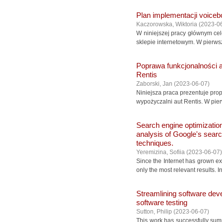
Plan implementacji voicebo
Kaczorowska, Wiktoria
(
2023-0
W niniejszej pracy głównym ce
sklepie internetowym. W pierws
Poprawa funkcjonalności 
Rentis
Zaborski, Jan
(
2023-06-07
)
Niniejsza praca prezentuje pro
wypożyczalni aut Rentis. W pie
Search engine optimization 
analysis of Google's searc
techniques.
Yeremizina, Sofiia
(
2023-06-07
)
Since the Internet has grown ex
only the most relevant results. 
Streamlining software dev
software testing
Sutton, Philip
(
2023-06-07
)
This work has successfully summ