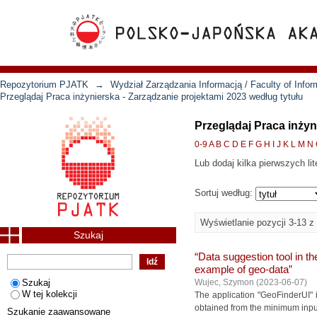
Repozytorium PJATK
→
Wydział Zarządzania Informacją / Faculty of Inf
Przeglądaj Praca inżynierska - Zarządzanie projektami 2023 według tytułu
Przeglądaj Praca inżyn
0-9
A
B
C
D
E
F
G
H
I
J
K
L
M
N
Lub dodaj kilka pierwszych lit
Sortuj według:
Wyświetlanie pozycji 3-13 z
Szukaj
“Data suggestion tool in t
example of geo-data”
Szukaj
Wujec, Szymon
(
2023-06-07
)
W tej kolekcji
The application "GeoFinderUI" i
obtained from the minimum input d
Szukanie zaawansowane