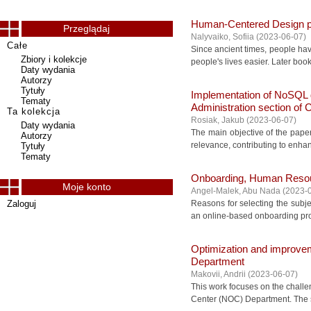
Human-Centered Design pro
Przeglądaj
Nalyvaiko, Sofiia
(
2023-06-07
)
Całe
Since ancient times, people ha
Zbiory i kolekcje
people's lives easier. Later boo
Daty wydania
Autorzy
Tytuły
Implementation of NoSQL da
Tematy
Administration section of
Ta kolekcja
Rosiak, Jakub
(
2023-06-07
)
Daty wydania
The main objective of the pape
Autorzy
relevance, contributing to enha
Tytuły
Tematy
Onboarding, Human Resou
Moje konto
Angel-Malek, Abu Nada
(
2023-
Zaloguj
Reasons for selecting the subje
an online-based onboarding proc
Optimization and improvem
Department
Makovii, Andrii
(
2023-06-07
)
This work focuses on the challe
Center (NOC) Department. The st