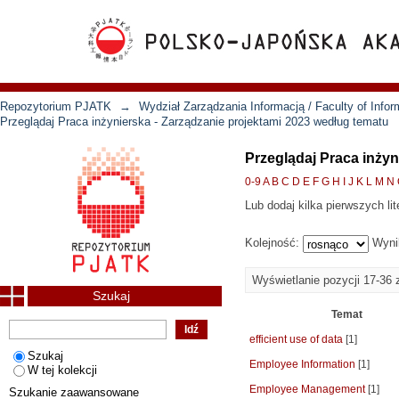
Repozytorium PJATK
→
Wydział Zarządzania Informacją / Faculty of Inf
Przeglądaj Praca inżynierska - Zarządzanie projektami 2023 według tematu
Przeglądaj Praca inżyn
0-9
A
B
C
D
E
F
G
H
I
J
K
L
M
N
Lub dodaj kilka pierwszych lit
Kolejność:
Wyni
Wyświetlanie pozycji 17-36 
Szukaj
Temat
efficient use of data
[1]
Szukaj
Employee Information
[1]
W tej kolekcji
Employee Management
[1]
Szukanie zaawansowane