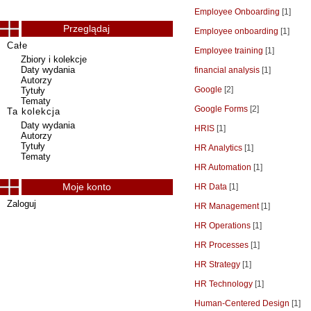
Employee Onboarding
[1]
Przeglądaj
Employee onboarding
[1]
Całe
Employee training
[1]
Zbiory i kolekcje
Daty wydania
financial analysis
[1]
Autorzy
Google
[2]
Tytuły
Tematy
Google Forms
[2]
Ta kolekcja
Daty wydania
HRIS
[1]
Autorzy
Tytuły
HR Analytics
[1]
Tematy
HR Automation
[1]
Moje konto
HR Data
[1]
Zaloguj
HR Management
[1]
HR Operations
[1]
HR Processes
[1]
HR Strategy
[1]
HR Technology
[1]
Human-Centered Design
[1]