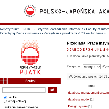
Repozytorium PJATK
→
Wydział Zarządzania Informacją / Faculty of Inf
Przeglądaj Praca inżynierska - Zarządzanie projektami 2023 według tematu
Przeglądaj Praca inżyn
0-9
A
B
C
D
E
F
G
H
I
J
K
L
M
N
Lub dodaj kilka pierwszych lit
Kolejność:
Wyni
Wyświetlanie pozycji 14-33 
Szukaj
Temat
database management system
Szukaj
database model
[1]
W tej kolekcji
Design system
[1]
Szukanie zaawansowane