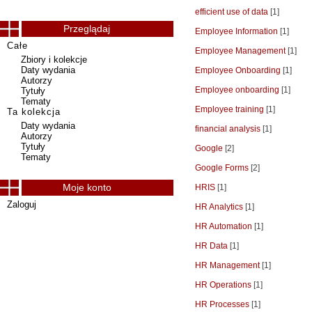
efficient use of data
[1]
Przeglądaj
Employee Information
[1]
Całe
Employee Management
[1]
Zbiory i kolekcje
Daty wydania
Employee Onboarding
[1]
Autorzy
Employee onboarding
[1]
Tytuły
Tematy
Employee training
[1]
Ta kolekcja
Daty wydania
financial analysis
[1]
Autorzy
Tytuły
Google
[2]
Tematy
Google Forms
[2]
Moje konto
HRIS
[1]
Zaloguj
HR Analytics
[1]
HR Automation
[1]
HR Data
[1]
HR Management
[1]
HR Operations
[1]
HR Processes
[1]