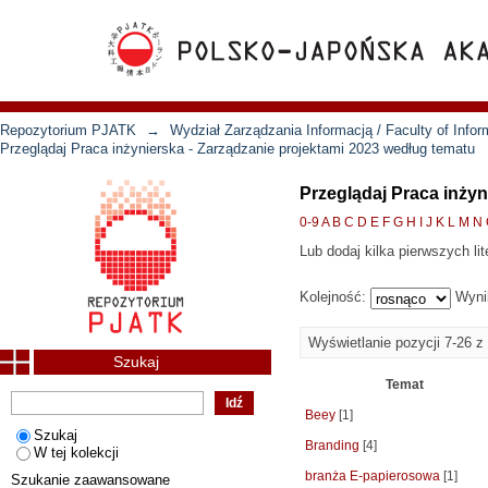
Repozytorium PJATK
→
Wydział Zarządzania Informacją / Faculty of Inf
Przeglądaj Praca inżynierska - Zarządzanie projektami 2023 według tematu
Przeglądaj Praca inżyn
0-9
A
B
C
D
E
F
G
H
I
J
K
L
M
N
Lub dodaj kilka pierwszych lit
Kolejność:
Wyni
Wyświetlanie pozycji 7-26 z
Szukaj
Temat
Beey
[1]
Szukaj
Branding
[4]
W tej kolekcji
branża E-papierosowa
[1]
Szukanie zaawansowane