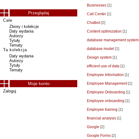
Businesses
[1]
Przeglądaj
Call Center
[1]
Całe
Chatbot
[2]
Zbiory i kolekcje
Daty wydania
Content optimization
[1]
Autorzy
database management system
Tytuły
Tematy
database model
[1]
Ta kolekcja
Daty wydania
Design system
[1]
Autorzy
Tytuły
efficient use of data
[1]
Tematy
Employee Information
[1]
Moje konto
Employee Management
[1]
Zaloguj
Employee Onboarding
[1]
Employee onboarding
[1]
Employee training
[1]
financial analysis
[1]
Google
[2]
Google Forms
[2]