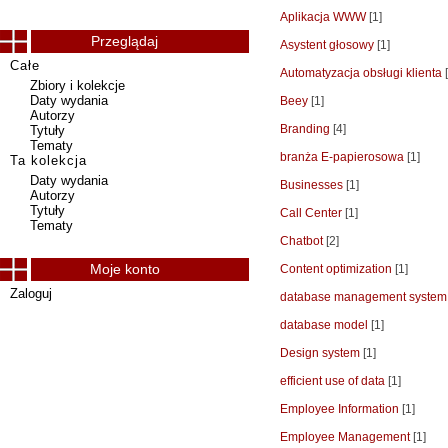
Aplikacja WWW
[1]
Przeglądaj
Asystent głosowy
[1]
Całe
Automatyzacja obsługi klienta
[
Zbiory i kolekcje
Daty wydania
Beey
[1]
Autorzy
Branding
[4]
Tytuły
Tematy
branża E-papierosowa
[1]
Ta kolekcja
Daty wydania
Businesses
[1]
Autorzy
Tytuły
Call Center
[1]
Tematy
Chatbot
[2]
Moje konto
Content optimization
[1]
Zaloguj
database management system
database model
[1]
Design system
[1]
efficient use of data
[1]
Employee Information
[1]
Employee Management
[1]