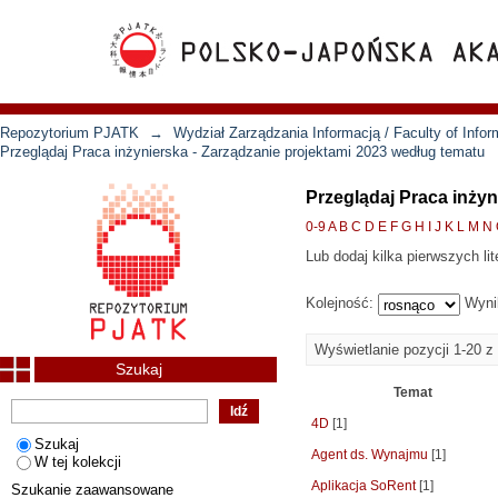
Repozytorium PJATK
→
Wydział Zarządzania Informacją / Faculty of Inf
Przeglądaj Praca inżynierska - Zarządzanie projektami 2023 według tematu
Przeglądaj Praca inżyn
0-9
A
B
C
D
E
F
G
H
I
J
K
L
M
N
Lub dodaj kilka pierwszych lit
Kolejność:
Wyni
Wyświetlanie pozycji 1-20 z
Szukaj
Temat
4D
[1]
Szukaj
Agent ds. Wynajmu
[1]
W tej kolekcji
Aplikacja SoRent
[1]
Szukanie zaawansowane