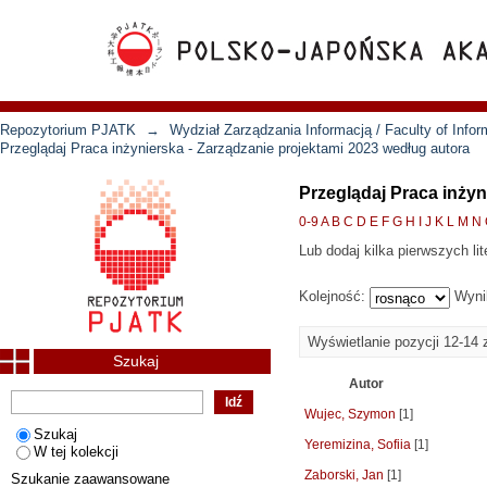
Repozytorium PJATK
→
Wydział Zarządzania Informacją / Faculty of Inf
Przeglądaj Praca inżynierska - Zarządzanie projektami 2023 według autora
Przeglądaj Praca inżyn
0-9
A
B
C
D
E
F
G
H
I
J
K
L
M
N
Lub dodaj kilka pierwszych lit
Kolejność:
Wyni
Wyświetlanie pozycji 12-14 
Szukaj
Autor
Wujec, Szymon
[1]
Szukaj
Yeremizina, Sofiia
[1]
W tej kolekcji
Zaborski, Jan
[1]
Szukanie zaawansowane