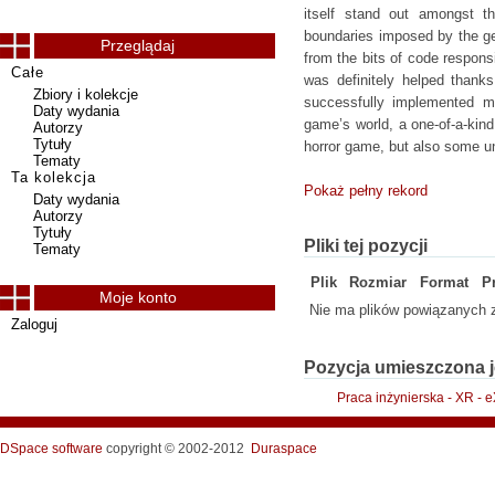
itself stand out amongst th
boundaries imposed by the gen
Przeglądaj
from the bits of code respons
Całe
was definitely helped thank
Zbiory i kolekcje
successfully implemented me
Daty wydania
game’s world, a one-of-a-kin
Autorzy
Tytuły
horror game, but also some un
Tematy
Ta kolekcja
Pokaż pełny rekord
Daty wydania
Autorzy
Tytuły
Pliki tej pozycji
Tematy
Plik
Rozmiar
Format
P
Moje konto
Nie ma plików powiązanych z
Zaloguj
Pozycja umieszczona j
Praca inżynierska - XR -
DSpace software
copyright © 2002-2012
Duraspace