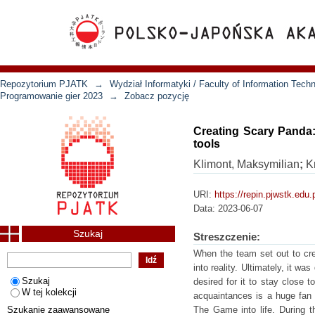
Repozytorium PJATK
→
Wydział Informatyki / Faculty of Information Tech
Programowanie gier 2023
→
Zobacz pozycję
Creating Scary Panda:
tools
Klimont, Maksymilian
;
K
URI:
https://repin.pjwstk.edu
Data:
2023-06-07
Szukaj
Streszczenie:
When the team set out to cre
into reality. Ultimately, it w
Szukaj
desired for it to stay close 
W tej kolekcji
acquaintances is a huge fan
Szukanie zaawansowane
The Game into life. During 