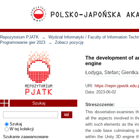
Repozytorium PJATK
→
Wydział Informatyki / Faculty of Information Tech
Programowanie gier 2023
→
Zobacz pozycję
The development of a
engine
Łodyga, Stefan
;
Gientka
URI:
https://repin.pjwstk.edu
Data:
2023-06-02
Szukaj
Streszczenie:
This dissertation examines 
all the aspects involved in t
Szukaj
with such elements as the im
W tej kolekcji
the code base culminating in
Szukanie zaawansowane
within the Unity 3D engine 