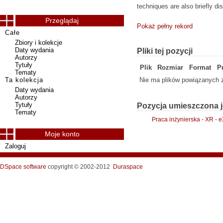
techniques are also briefly di
Przeglądaj
Pokaż pełny rekord
Całe
Zbiory i kolekcje
Daty wydania
Pliki tej pozycji
Autorzy
Tytuły
Plik
Rozmiar
Format
P
Tematy
Ta kolekcja
Nie ma plików powiązanych z
Daty wydania
Autorzy
Tytuły
Pozycja umieszczona j
Tematy
Praca inżynierska - XR -
Moje konto
Zaloguj
DSpace software
copyright © 2002-2012
Duraspace